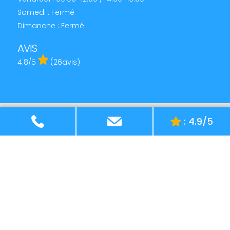
Samedi : Fermé
Dimanche : Fermé
AVIS
4.8
/5
(
26
avis)
: 4.9/5