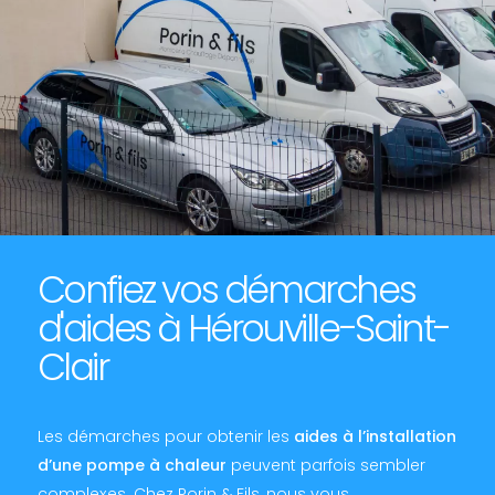
Confiez vos démarches
d'aides à Hérouville-Saint-
Clair
Les démarches pour obtenir les
aides à l’installation
d’une pompe à chaleur
peuvent parfois sembler
complexes. Chez Porin & Fils, nous vous