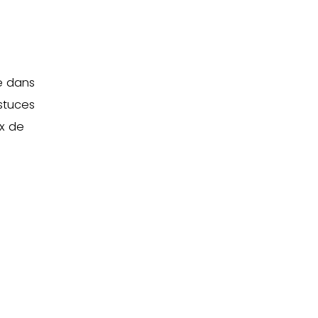
e dans
stuces
ix de