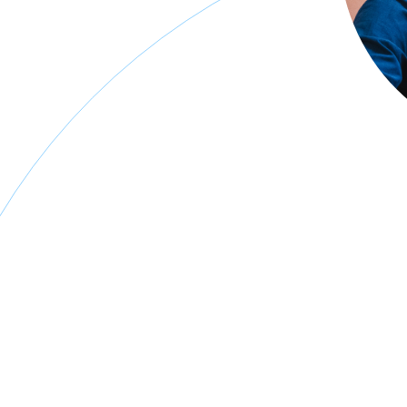
Chauffagiste
Climatisation
Délivrande
Pompe à
Honfleur
Flers
chaleur Falaise
Plomberie Ifs
Chauffagiste
Climatisation
Pompe à
Plomberie
Ifs
Deauville
chaleur Flers
Mondeville
Chauffagiste
Climatisation
Pompe à
Plomberie
Lisieux
Honfleur
chaleur
Ouistreham
Honfleur
Chauffagiste
Climatisation
Plomberie Rots
Mondeville
Ifs
Pompe à
chaleur Ifs
Plomberie
Chauffagiste
Climatisation
Verson
Ouistreham
Lisieux
Pompe à
chaleur Lisieux
Plomberie
Chauffagiste
Climatisation
Calvados
Calvados
Ouistreham
Pompe à
chaleur
Climatisation
Ouistreham
Vire
Pompe à
chaleur Vire
Pompe à
chaleur
Calvados