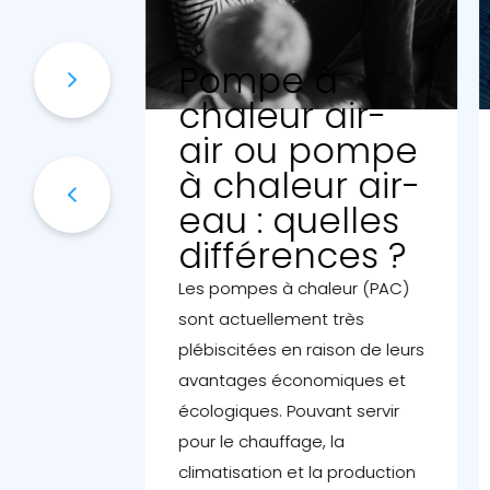
Pompe à
n
chaleur air-
ompe
air ou pompe
 :
à chaleur air-
ide
eau : quelles
r est
différences ?
age
Les pompes à chaleur (PAC)
onomique
sont actuellement très
eux
plébiscitées en raison de leurs
sateurs.
avantages économiques et
écologiques. Pouvant servir
timal
pour le chauffage, la
pport entre
climatisation et la production